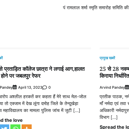
पं रामलाल शर्मा स्मृति समारोह समिति की
रें
प्रमुख खबरें
से प्रताड़ित कॉलेज छात्रा ने लगाई आग,हालत
25 से 28 नवम्बर
 होने पर जबलपुर रेफर
किराया निर्धारि
 Pandey
0
Arvind Pandey
April 13, 2023
 आरोप अश्लील हरकतें कर कहता हैं मेरे साथ मेल-जोल
प्रतीक पाठक, नर्
या तो एक्जाम में देख लूंगा दमोह जिले के तेन्दूखेड़ा
माँ नर्मदा एवं तव
 महाविद्यालय का मामला पुलिस जांच में जुटी […]
अधिकारी नर्मदापु
विभाग […]
d the love
Spread the l