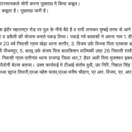
ं मोटरसायकले चोरी करना पुछताछ में किया कबूल।
 कबूला है। पुछताछ जारी है।
श इंदौर महाराष्ट्र रोड पर पुल के नीचे बैठे है व रापी लगाकर मुम्बई तरफ से आ
व डकैती की योजना बनाते पकड़ लिया। पकड़े गये बदमाशों ने अपना नाम 1. दी
र 20 वर्ष निवासी ग्राम खेड़ा थाना सागौर, 3. विजय उर्फ विज्जा पिता प्रकाश ड
ी पीथमपुर, 5. बल्लू उर्फ संजय पिता बालकिशन वाल्मिकी उम्र 26 निवासी राघौग
4 निवासी ग्राम दत्तीगांव थाना राजगढ़ जिला धार,7. हैदर अली पिता मुजफ्फर इ
ॅलोनी बेटमा बताया। उक्त कार्यवाई मे टीआई संतोष दुधी, उप निरि. निहाल सिंह
रआ सूरज तिवारी,प्रआ महेश यादव,प्रआ मनीष चौहान, प्र आर. विजय, प्र. आर. 