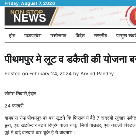
Skip
Friday, August 7, 2026
to
content
होम
मध्यप्रदेश
छत्तीसगढ़
विदेश
राष्ट्रीय
प्रमुख खबरे
पीथमपुर मे लूट व डकैती की योजना 
Posted on
February 24, 2024
by
Arvind Pandey
सोमेश तिवारी,इंदौर
24 फरवरी
बायपास रोड पीथमपुर पर बस लूटने कि फिराक में बैठे 7 सदस्यी खुंखार डकैत ग
छुरा, एक खटकेदार बटन स्प्रिंग वाला चाकू, मिर्ची पाउडर, एक नकली पिस्
पूर्व में कई वारदाते कर चुके है ये बादमाश।