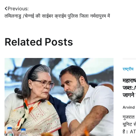
Post
Previous:
तमिलनाडु /चेन्नई की साईबर क्राईम पुलिस जिला नर्मदापुरम में
navigation
Related Posts
राष्ट्रीय
महाराष
जब्त:A
जागने 
Arvind
गुजरात 
यूनिट 
है। AT