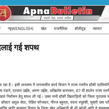
ं
न्यूज़(ENGLISH)
खेल
राजनैतिक
बॉलीवुड
व्यापार
दिलाई गई शपथ
रहा है। इसी तारतम्य में जनजातीय कार्य विभाग ने राज्य स्तरीय हॉकी प्रतियोग
पंडारे, प्रभात उईके, अरुण उईके, अखिलेश बारस्कर, 67 वीं शालेय राज्य स्तरीय
 पहले निर्वाचन हेतु शपथ ली गई। उक्त सभी हॉकी खिलाड़ियों को जिला पुरातत्व प
क्टर अतुल सेठा, रोहित फौजदार, नीरज बहुत्रा, वंदना रघुवंशी, सुश्री उमा पट
, आदिम जाति कल्याण विभाग के जिला खेल अधिकारी बी डी कोली आदि ने शुभकामन