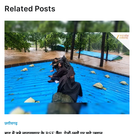
Related Posts
छत्तीसगढ़
बाढ़ में डूबे नारायणपुर के BSF कैंप, पेड़ों-छतों पर चढ़े जवान