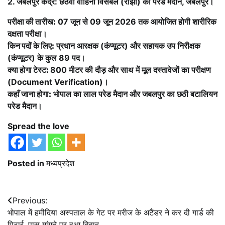
2. जबलपुर केंद्र: छठवीं वाहिनी विसबल (रांझी) का परेड मैदान, जबलपुर।
परीक्षा की तारीख:
07 जून से 09 जून 2026 तक आयोजित होगी शारीरिक
दक्षता परीक्षा।
किन पदों के लिए:
प्रधान आरक्षक (कंप्यूटर) और सहायक उप निरीक्षक
(कंप्यूटर) के कुल 89 पद।
क्या होगा टेस्ट:
800 मीटर की दौड़ और साथ में मूल दस्तावेजों का परीक्षण
(Document Verification)।
कहाँ जाना होगा:
भोपाल का लाल परेड मैदान और जबलपुर का छठी बटालियन
परेड मैदान।
Spread the love
Posted in
मध्यप्रदेश
Post
Previous:
भोपाल में हमीदिया अस्पताल के गेट पर मरीज के अटैंडर ने कर दी गार्ड की
navigation
पिटाई, पास मांगने पर हुआ विवाद