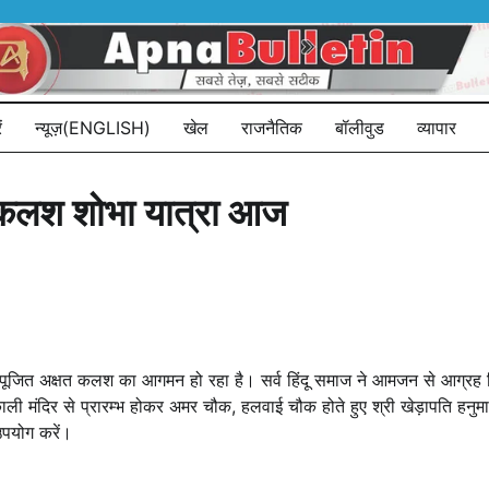
ं
न्यूज़(ENGLISH)
खेल
राजनैतिक
बॉलीवुड
व्यापार
त कलश‎ शोभा‎ यात्रा आज
‎ पूजित अक्षत कलश का आगमन‎ हो रहा है। सर्व हिंदू‎ समाज‎ ने आमजन से आग्रह क
ली मंदिर से‎ प्रारम्भ होकर‎ अमर चौक,‎ हलवाई‎ चौक‎ होते हुए‎ श्री खेड़ापति हनुम
उपयोग‎ करें।