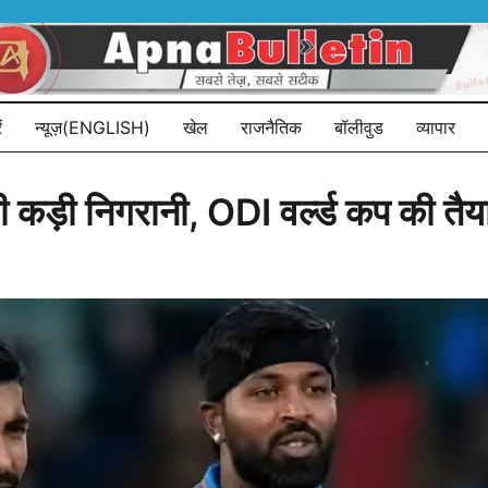
ं
न्यूज़(ENGLISH)
खेल
राजनैतिक
बॉलीवुड
व्यापार
 कड़ी निगरानी, ODI वर्ल्ड कप की तैया