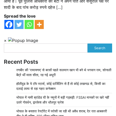
आया है। पूर्व पुलिस अधिकारी की बेटी ने अपने पति और ससुराल पक्ष पर
शादी के बाद पांच करोड़ रुपये दहेज […]
Spread the love
×
Search
Recent Posts
रणबीर की ‘रामायणम्’ से बरसों पहले सलमान खान भी बने थे भगवान राम, सोनाली
बेंद्रे थीं माता सीता, रह गई अधूरी
हॉलीवुड के ये टॉप स्टार्स, कोई दार्जिलिंग से हैं तो कोई लखनऊ से, किसी का
दलाई लामा से रहा गहरा कनेक्शन
भोपाल में नामी ब्रांडेड घी के नमूनों में बड़ी गड़बड़ी: FSSAI मानकों पर खरे नहीं
उतरे गोवर्धन, द्वारकेश और धौलपुर फ्रेश
भोपाल के बनतारा रेस्टोरेंट में परोसी जा रही थी अवैध शराब; देर रात आबकारी
टीम ने दी दबिश, 100 लीटर मदिरा जब्त