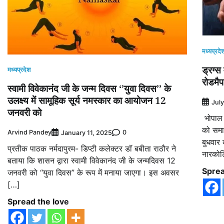
मध्यप्रदे
ड्रग्
मध्यप्रदेश
रोडमैप
स्‍वामी विवेकानंद जी के जन्‍म दिवस ‘’युवा दिवस’’ के
उलक्ष्‍य में सामूहिक सूर्य नमस्‍कार का आयोजन 12
Jul
जनवरी को
भोपाल। 
को समाप
Arvind Pandey
0
January 11, 2025
बुधवार
प्रतीक पाठक नर्मदापुरम- डिप्‍टी कलेक्‍टर डॉ बबीता राठौर ने
नारकोट
बताया कि शासन द्वारा स्वामी विवेकानंद जी के जन्मदिवस 12
Sprea
जनवरी को “युवा दिवस” के रूप में मनाया जाएगा। इस अवसर
[…]
Spread the love